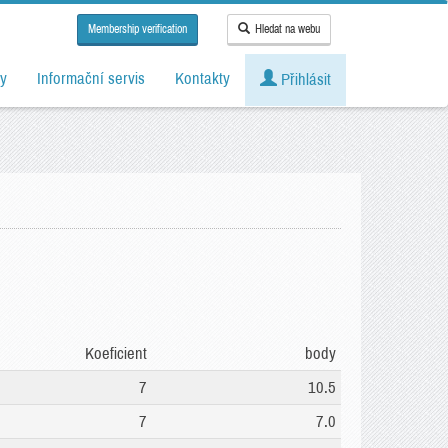
Membership verification
Hledat na webu
y
Informační servis
Kontakty
Přihlásit
Koeficient
body
7
10.5
7
7.0