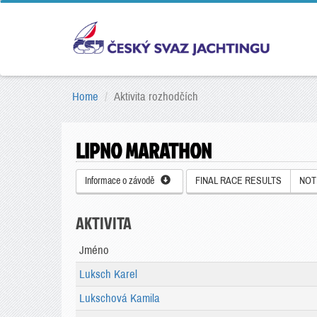
Home
Aktivita rozhodčích
LIPNO MARATHON
Informace o závodě
FINAL RACE RESULTS
NOT
AKTIVITA
Jméno
Luksch Karel
Lukschová Kamila