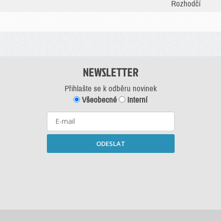
Rozhodčí
NEWSLETTER
Přihlašte se k odběru novinek
Všeobecné
Interní
ODESLAT
Starší newslettery ke stažení