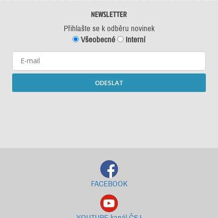
NEWSLETTER
Přihlašte se k odběru novinek
Všeobecné
Interní
ODESLAT
Starší newslettery ke stažení
FACEBOOK
YOUTUBE kanál ČSJ