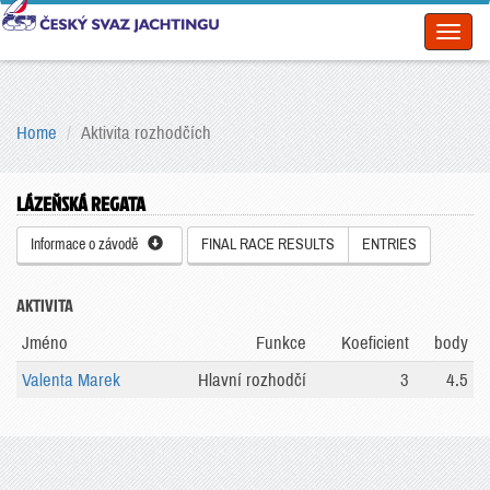
Toggl
naviga
Home
Aktivita rozhodčích
LÁZEŇSKÁ REGATA
Informace o závodě
FINAL RACE RESULTS
ENTRIES
AKTIVITA
Jméno
Funkce
Koeficient
body
Valenta Marek
Hlavní rozhodčí
3
4.5