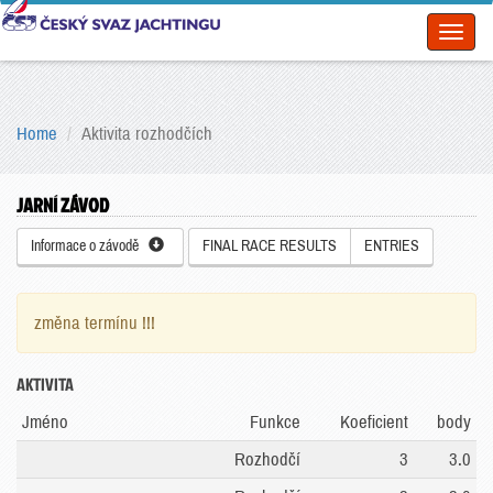
Toggl
naviga
Home
Aktivita rozhodčích
JARNÍ ZÁVOD
Informace o závodě
FINAL RACE RESULTS
ENTRIES
změna termínu !!!
AKTIVITA
Jméno
Funkce
Koeficient
body
Rozhodčí
3
3.0