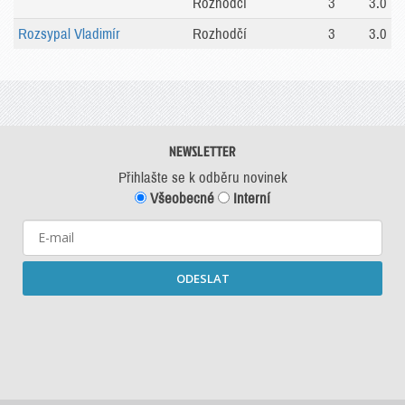
Rozhodčí
3
3.0
Rozsypal Vladimír
Rozhodčí
3
3.0
NEWSLETTER
Přihlašte se k odběru novinek
Všeobecné
Interní
ODESLAT
Starší newslettery ke stažení